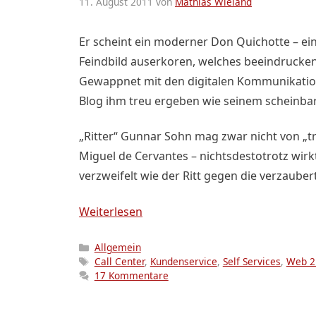
11. August 2011
von
Mathias Wieland
Er scheint ein moderner Don Quichotte – ei
Feindbild auserkoren, welches beeindrucken
Gewappnet mit den digitalen Kommunikation
Blog ihm treu ergeben wie seinem scheinbar
„Ritter“ Gunnar Sohn mag zwar nicht von „tr
Miguel de Cervantes – nichtsdestotrotz wir
verzweifelt wie der Ritt gegen die verzauber
Weiterlesen
Kategorien
Allgemein
Schlagwörter
Call Center
,
Kundenservice
,
Self Services
,
Web 2
17 Kommentare