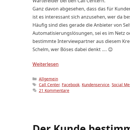
Wartefelder bei den Call Centern.
Ganz davon abgesehen, dass das für Kunden 
ist es interessant sich anzusehen, wer da be
Häufig sind dies gerade die Anbieter von Se
Automatisierungslösungen, sei es im Netz o
bestimmte Interviewpartner aus diesem Krei
Schelm, wer Böses dabei denkt …. 😉
Weiterlesen
Kategorien
Allgemein
Schlagwörter
Call Center
,
Facebook
,
Kundenservice
,
Social Me
21 Kommentare
Der Kunde bestimm