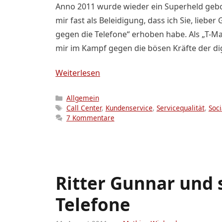
Anno 2011 wurde wieder ein Superheld gebor
mir fast als Beleidigung, dass ich Sie, lieb
gegen die Telefone“ erhoben habe. Als „T-Ma
mir im Kampf gegen die bösen Kräfte der dig
Weiterlesen
Kategorien
Allgemein
Schlagwörter
Call Center
,
Kundenservice
,
Servicequalität
,
Soc
7 Kommentare
Ritter Gunnar und 
Telefone