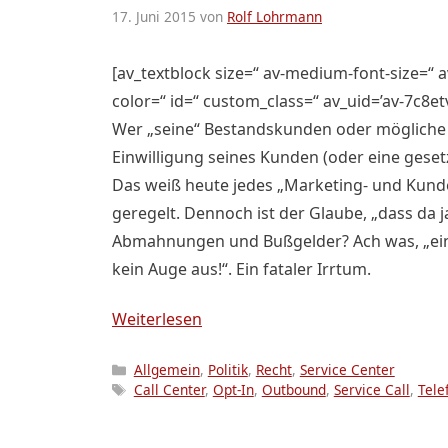
17. Juni 2015
von
Rolf Lohrmann
[av_textblock size=“ av-medium-font-size=“ av
color=“ id=“ custom_class=“ av_uid=’av-7c8e
Wer „seine“ Bestandskunden oder mögliche In
Einwilligung seines Kunden (oder eine geset
Das weiß heute jedes „Marketing- und Kunde
geregelt. Dennoch ist der Glaube, „dass da j
Abmahnungen und Bußgelder? Ach was, „ein
kein Auge aus!“. Ein fataler Irrtum.
Weiterlesen
Kategorien
Allgemein
,
Politik
,
Recht
,
Service Center
Schlagwörter
Call Center
,
Opt-In
,
Outbound
,
Service Call
,
Tele