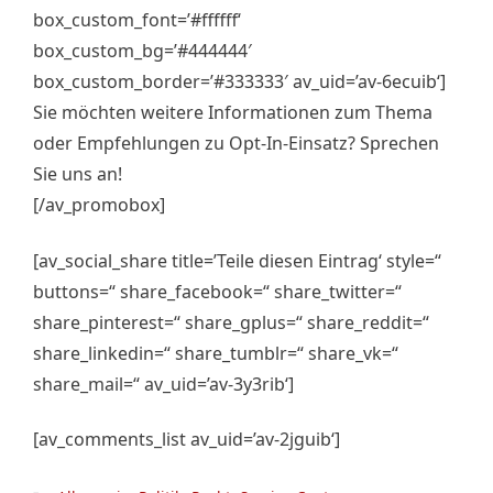
box_custom_font=’#ffffff‘
box_custom_bg=’#444444′
box_custom_border=’#333333′ av_uid=’av-6ecuib‘]
Sie möchten weitere Informationen zum Thema
oder Empfehlungen zu Opt-In-Einsatz? Sprechen
Sie uns an!
[/av_promobox]
[av_social_share title=’Teile diesen Eintrag‘ style=“
buttons=“ share_facebook=“ share_twitter=“
share_pinterest=“ share_gplus=“ share_reddit=“
share_linkedin=“ share_tumblr=“ share_vk=“
share_mail=“ av_uid=’av-3y3rib‘]
[av_comments_list av_uid=’av-2jguib‘]