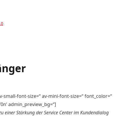
.0
änger
-small-font-size=“ av-mini-font-size=“ font_color=“
af0n‘ admin_preview_bg=“]
u einer Stärkung der Service Center im Kundendialog