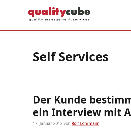
Zum
Inhalt
springen
Self Services
Der Kunde bestimm
ein Interview mit 
17. Januar 2012
von
Rolf Lohrmann