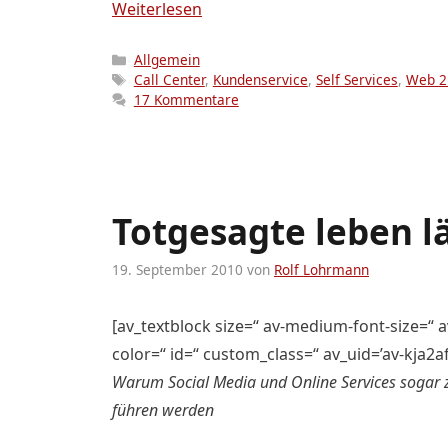
Weiterlesen
Kategorien
Allgemein
Schlagwörter
Call Center
,
Kundenservice
,
Self Services
,
Web 2
17 Kommentare
Totgesagte leben l
19. September 2010
von
Rolf Lohrmann
[av_textblock size=“ av-medium-font-size=“ av
color=“ id=“ custom_class=“ av_uid=’av-kja2
Warum Social Media und Online Services sogar z
führen werden