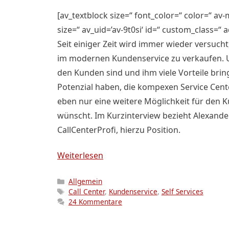
[av_textblock size=“ font_color=“ color=“ av-
size=“ av_uid=’av-9t0si‘ id=“ custom_class=“
Seit einiger Zeit wird immer wieder versucht,
im modernen Kundenservice zu verkaufen. Unb
den Kunden sind und ihm viele Vorteile bringe
Potenzial haben, die kompexen Service Cente
eben nur eine weitere Möglichkeit für den Ku
wünscht. Im Kurzinterview bezieht Alexande
CallCenterProfi, hierzu Position.
Weiterlesen
Kategorien
Allgemein
Schlagwörter
Call Center
,
Kundenservice
,
Self Services
24 Kommentare