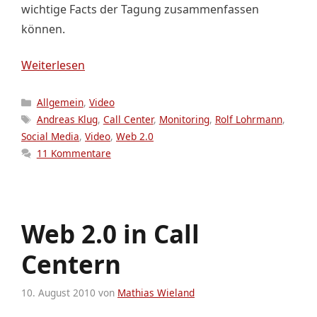
wichtige Facts der Tagung zusammenfassen
können.
Weiterlesen
Kategorien
Allgemein
,
Video
Schlagwörter
Andreas Klug
,
Call Center
,
Monitoring
,
Rolf Lohrmann
,
Social Media
,
Video
,
Web 2.0
11 Kommentare
Web 2.0 in Call
Centern
10. August 2010
von
Mathias Wieland