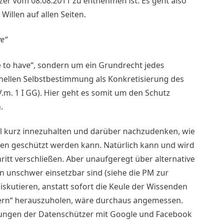
r vom 08.08.2011 zu entnehmen ist. Es geht also
illen auf allen Seiten.
ve“
e to have“, sondern um ein Grundrecht jedes
onellen Selbstbestimmung als Konkretisierung des
.V.m. 1 I GG). Hier geht es somit um den Schutz
.
al kurz innezuhalten und darüber nachzudenken, wie
n geschützt werden kann. Natürlich kann und wird
itt verschließen. Aber unaufgeregt über alternative
en unschwer einsetzbar sind (siehe die PM zur
skutieren, anstatt sofort die Keule der Wissenden
ern“ herauszuholen, wäre durchaus angemessen.
ungen der Datenschützer mit Google und Facebook