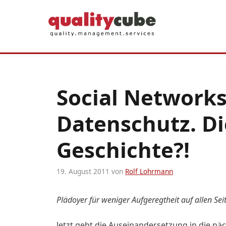
Zum
Inhalt
springen
Social Network
Datenschutz. D
Geschichte?!
19. August 2011
von
Rolf Lohrmann
Plädoyer für weniger Aufgeregtheit auf allen S
Jetzt geht die Auseinandersetzung in die n