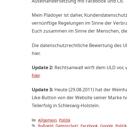
Auseinandersetzung mit Facebook und Co.
Mein Plädoyer ist daher, Kundendatenschutz
vernünftige Regelungen im Sinne der Verbr
Euch zusammen im Sinne der Menschen, die S
Die datenschutzrechtliche Bewertung des U
hier.
Update 2:
Rechtsanwalt wirft dem ULD vor, 
hier
.
Update 3:
Heute (29.08.2011) hat der Weinh
Like-Button von der Website seiner Marke t
Teilerfolg in Schleswig-Holstein.
Kategorien
Allgemein
,
Politik
Schlagwörter
Bußgeld
,
Datenschutz
,
Facebook
,
Google
,
Politik