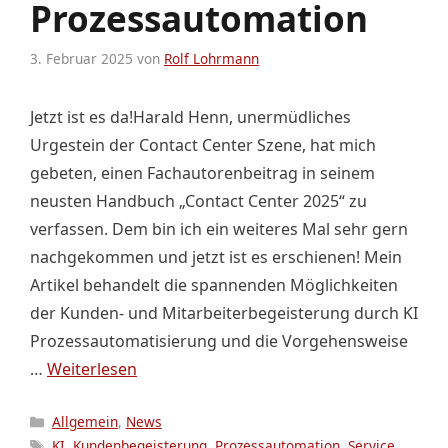
Prozessautomation
3. Februar 2025
von
Rolf Lohrmann
Jetzt ist es da!Harald Henn, unermüdliches
Urgestein der Contact Center Szene, hat mich
gebeten, einen Fachautorenbeitrag in seinem
neusten Handbuch „Contact Center 2025“ zu
verfassen. Dem bin ich ein weiteres Mal sehr gern
nachgekommen und jetzt ist es erschienen! Mein
Artikel behandelt die spannenden Möglichkeiten
der Kunden- und Mitarbeiterbegeisterung durch KI
Prozessautomatisierung und die Vorgehensweise
…
Weiterlesen
Kategorien
Allgemein
,
News
Schlagwörter
KI
,
Kundenbegeisterung
,
Prozessautomation
,
Service