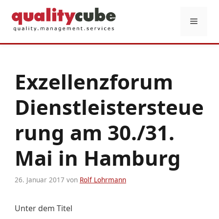
Zum
Inhalt
Menü
springen
Exzellenzforum
Dienstleistersteue
rung am 30./31.
Mai in Hamburg
26. Januar 2017
von
Rolf Lohrmann
Unter dem Titel