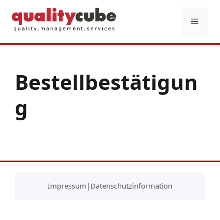
Zum
Inhalt
Menü
springen
Bestellbestätigun
g
Impressum
|
Datenschutzinformation